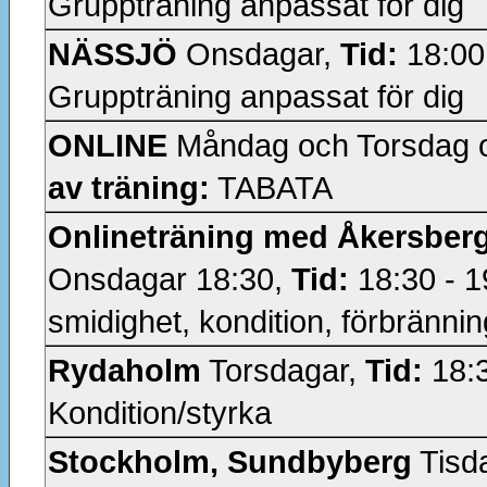
Gruppträning anpassat för dig
NÄSSJÖ
Onsdagar,
Tid:
18:00
Gruppträning anpassat för dig
ONLINE
Måndag och Torsdag 
av träning:
TABATA
Onlineträning med Åkersberg
Onsdagar 18:30,
Tid:
18:30 - 1
smidighet, kondition, förbrännin
Rydaholm
Torsdagar,
Tid:
18:3
Kondition/styrka
Stockholm, Sundbyberg
Tisd