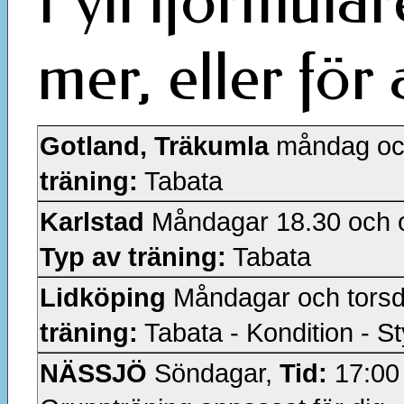
Fyll iformuläre
mer, eller för
Gotland, Träkumla
måndag oc
träning:
Tabata
Karlstad
Måndagar 18.30 och 
Typ av träning:
Tabata
Lidköping
Måndagar och tors
träning:
Tabata - Kondition - S
NÄSSJÖ
Söndagar,
Tid:
17:00 