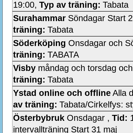
19:00,
Typ av träning:
Tabata
Surahammar
Söndagar Start 2
träning:
Tabata
Söderköping
Onsdagar och S
träning:
TABATA
Visby
måndag och torsdag och 
träning:
Tabata
Ystad online och offline
Alla d
av träning:
Tabata/Cirkelfys: s
Österbybruk
Onsdagar ,
Tid:
1
intervallträning Start 31 maj